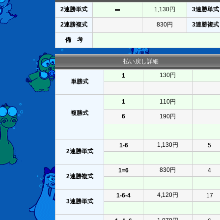
2連勝単式
1,130円
3連勝単式
2連勝複式
830円
3連勝複式
備 考
払い戻し詳細
130円
1
単勝式
1
110円
複勝式
6
190円
1,130円
1-6
5
2連勝単式
830円
1=6
4
2連勝複式
4,120円
1-6-4
17
3連勝単式