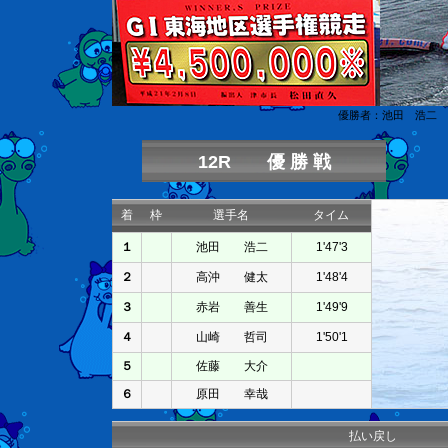
優勝者：池田 浩二
12R 優 勝 戦
着
枠
選手名
タイム
１
池田 浩二
1'47'3
２
高沖 健太
1'48'4
３
赤岩 善生
1'49'9
４
山崎 哲司
1'50'1
５
佐藤 大介
６
原田 幸哉
払い戻し