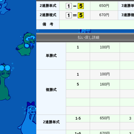
2連勝単式
650円
3連勝
2連勝複式
670円
3連勝
備 考
払い戻し詳細
1
100円
単勝式
100円
1
5
160円
複勝式
650円
1-5
3
2連勝単式
670円
1=5
3