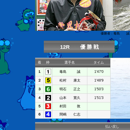
優勝者：毒島 誠
12R 優 勝 戦
着
枠
選手名
タイム
１
毒島 誠
1'47'0
２
松村 康太
1'48'9
３
明石 正之
1'50'3
４
山本 寛久
1'51'3
５
村田 敦
６
間嶋 仁志
払い戻し