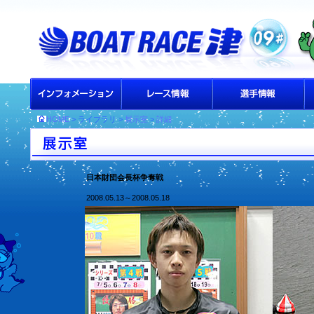
HOME
> ライブラリ >
展示室
>
詳細
日本財団会長杯争奪戦
2008.05.13～2008.05.18