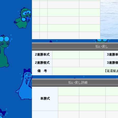
払い戻し
2連勝単式
3連勝
2連勝複式
3連勝
備 考
【返還艇
払い戻し詳細
単勝式