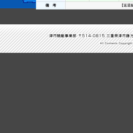
備 考
【返還