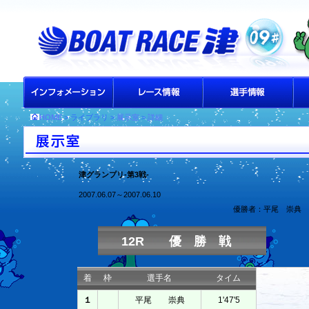
HOME
> ライブラリ >
展示室
>
詳細
津グランプリ-第3戦-
2007.06.07～2007.06.10
優勝者：平尾 崇典
12R 優 勝 戦
着
枠
選手名
タイム
１
平尾 崇典
1'47'5