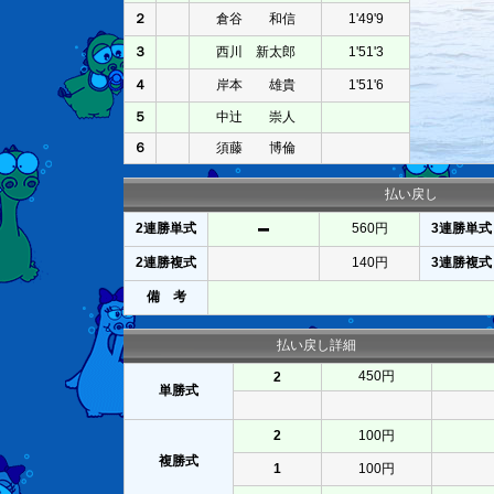
２
倉谷 和信
1'49'9
３
西川 新太郎
1'51'3
４
岸本 雄貴
1'51'6
５
中辻 崇人
６
須藤 博倫
払い戻し
2連勝単式
560円
3連勝単式
2連勝複式
140円
3連勝複式
備 考
払い戻し詳細
450円
2
単勝式
2
100円
複勝式
1
100円