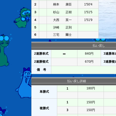
２
桐本 康臣
1'50'4
３
杉山 正樹
1'51'5
４
大西 英一
1'51'9
５
汐崎 正則
６
三宅 爾士
払い戻し
2連勝単式
840円
3連勝単
2連勝複式
670円
3連勝複
備 考
払い戻し詳細
180円
1
単勝式
1
150円
複勝式
3
150円