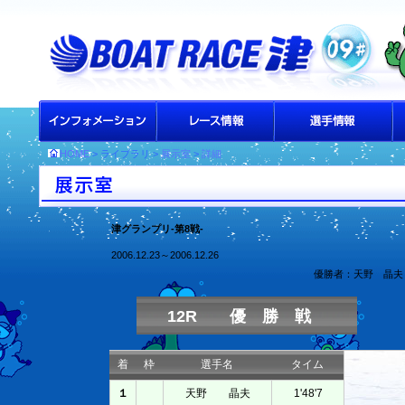
HOME
> ライブラリ >
展示室
>
詳細
津グランプリ-第8戦-
2006.12.23～2006.12.26
優勝者：天野 晶夫
12R 優 勝 戦
着
枠
選手名
タイム
１
天野 晶夫
1'48'7