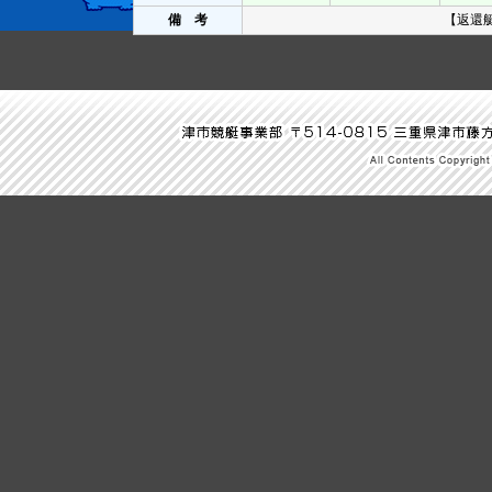
備 考
【返還