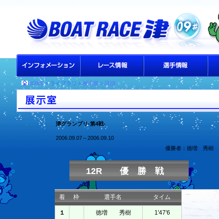
HOME
> ライブラリ >
展示室
>
詳細
津グランプリ-第4戦-
2006.09.07～2006.09.10
優勝者：徳増 秀樹
12R 優 勝 戦
着
枠
選手名
タイム
１
徳増 秀樹
1'47'6