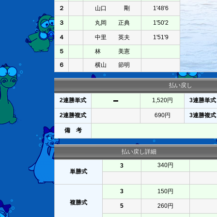
２
山口 剛
1'48'6
３
丸岡 正典
1'50'2
４
中里 英夫
1'51'9
５
林 美憲
６
横山 節明
払い戻し
2連勝単式
1,520円
3連勝単式
2連勝複式
690円
3連勝複式
備 考
払い戻し詳細
340円
3
単勝式
3
150円
複勝式
5
260円