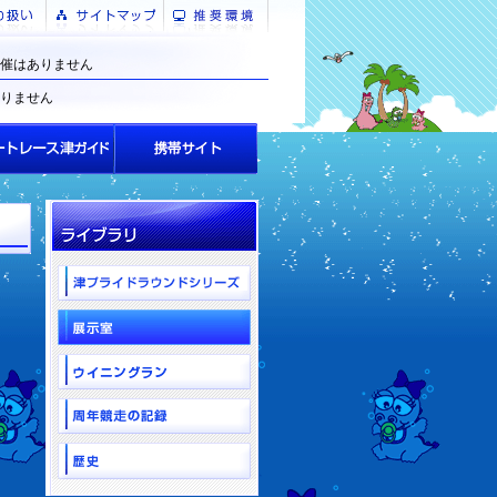
催はありません
りません