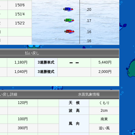
眞
1'50'6
.20
一
1'51'4
.17
豊
1'52'2
周
.16
晴
.16
払い戻し
1,180円
3連勝単式
5,440円
1,040円
3連勝複式
2,000円
い戻し詳細
水面気象情報
120円
天 候
くもり
波 高
2cm
100円
南東
風 向
390円
追い風