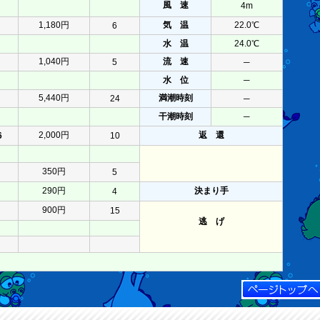
風 速
4m
1,180円
気 温
22.0℃
6
水 温
24.0℃
1,040円
流 速
5
─
水 位
─
5,440円
満潮時刻
24
─
干潮時刻
─
2,000円
返 還
6
10
350円
5
290円
決まり手
4
900円
15
逃 げ