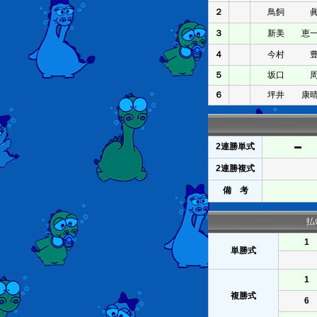
２
鳥飼 
３
新美 恵
４
今村 
５
坂口 
６
坪井 康
2連勝単式
2連勝複式
備 考
払
1
単勝式
1
複勝式
6