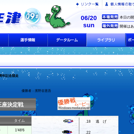
06/20
本日の開
sun
開催はあ
4周年記念競走
優勝者：濱野谷憲吾
王座決定戦
タイム
.18
逃 げ
吾
1'48'6
.22