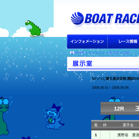
HOME
> ライブラリ >
展示室
>
詳細
GIつつじ賞王座決定戦 開設5
2006.06.01～2006.06.06
12R 
着
枠
選手名
１
濱野谷 憲