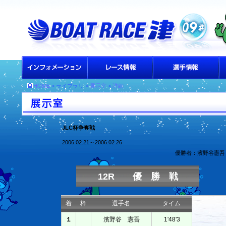
HOME
> ライブラリ >
展示室
>
詳細
JLC杯争奪戦
2006.02.21～2006.02.26
優勝者：濱野谷憲吾
12R 優 勝 戦
着
枠
選手名
タイム
１
濱野谷 憲吾
1'48'3