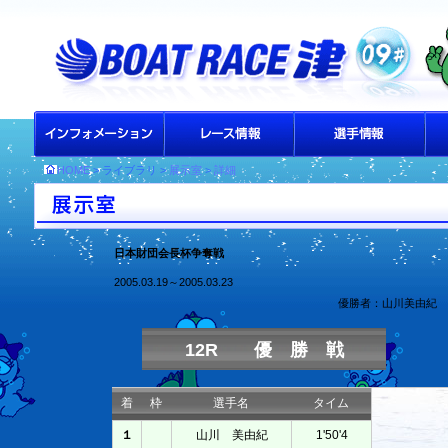
HOME
> ライブラリ >
展示室
>
詳細
日本財団会長杯争奪戦
2005.03.19～2005.03.23
優勝者：山川美由紀
12R 優 勝 戦
着
枠
選手名
タイム
１
山川 美由紀
1'50'4