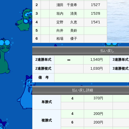
２
淺田 千亜希
1'52'7
３
垣内 清美
1'53'8
４
定野 久恵
1'54'1
５
向井 美鈴
６
栢場 優子
払い戻し
2連勝単式
1,540円
3連勝単式
2連勝複式
1,030円
3連勝複式
備 考
払い戻し詳細
370円
4
単勝式
4
200円
複勝式
6
200円