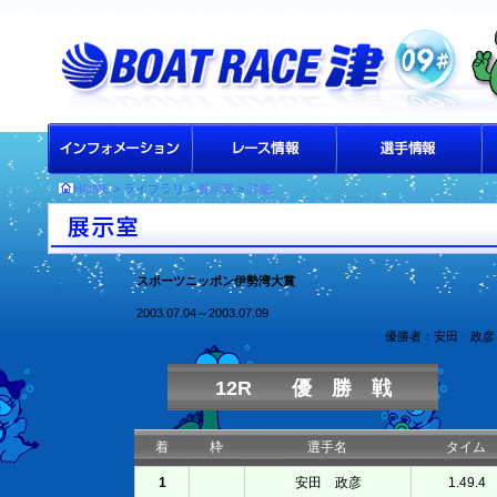
HOME
> ライブラリ >
展示室
>
詳細
スポーツニッポン伊勢湾大賞
2003.07.04～2003.07.09
優勝者：安田 政彦
12R 優 勝 戦
着
枠
選手名
タイム
1
安田 政彦
1.49.4