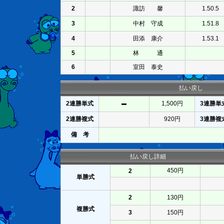
2
諏訪 馨
1.50.5
3
中村 守成
1.51.8
4
田添 康介
1.53.1
5
林 通
6
室田 泰史
払い戻し
2連勝単式
1,500円
3連勝単
2連勝複式
920円
3連勝複
備 考
払い戻し詳細
450円
2
単勝式
2
130円
複勝式
3
150円