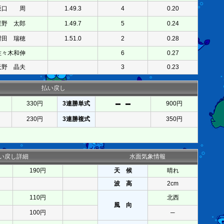
坂口 周
1.49.3
4
0.20
星野 太郎
1.49.7
5
0.24
村田 瑞穂
1.51.0
2
0.28
佐々木和伸
6
0.27
天野 晶夫
3
0.23
払い戻し
330円
3連勝単式
900円
230円
3連勝複式
350円
い戻し詳細
水面気象情報
190円
天 候
晴れ
波 高
2cm
110円
北西
風 向
100円
─