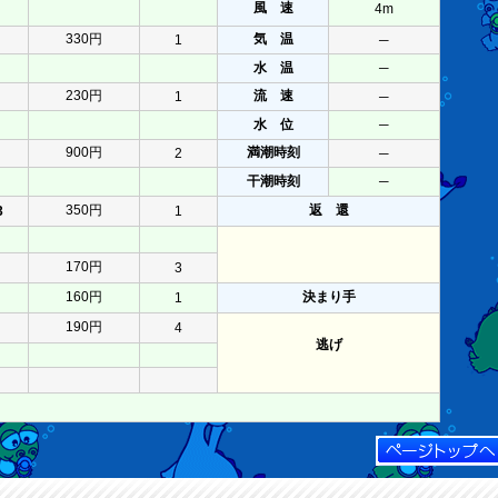
風 速
4m
330円
気 温
1
─
水 温
─
230円
流 速
1
─
水 位
─
900円
満潮時刻
2
─
干潮時刻
─
350円
返 還
3
1
170円
3
160円
決まり手
1
190円
4
逃げ