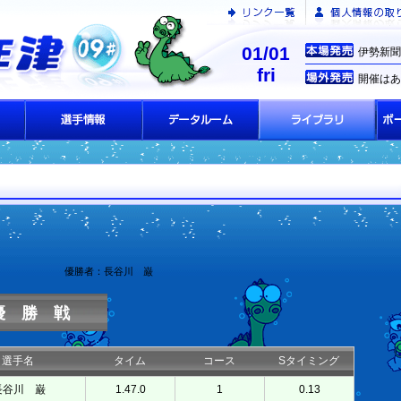
01/01
伊勢新聞
fri
開催はあ
優勝者：長谷川 巌
優 勝 戦
選手名
タイム
コース
Sタイミング
長谷川 巌
1.47.0
1
0.13