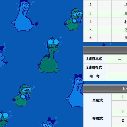
2
3
4
5
6
2連勝単式
2連勝複式
備 考
払
1
単勝式
1
複勝式
2