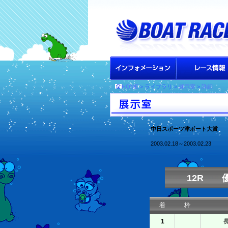
HOME
> ライブラリ >
展示室
>
詳細
中日スポーツ津ボート大賞
2003.02.18～2003.02.23
12R 
着
枠
1