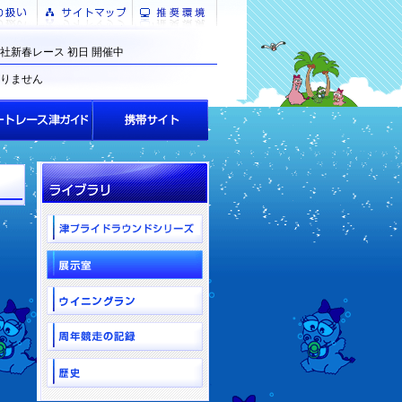
社新春レース 初日 開催中
りません