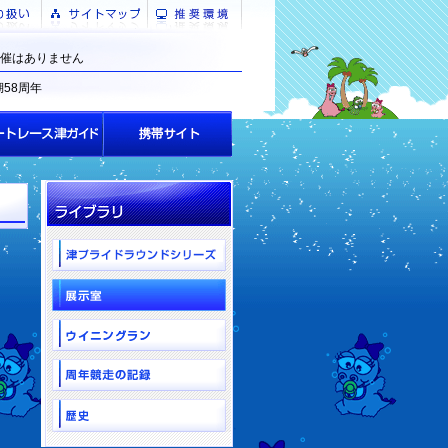
催はありません
湖58周年