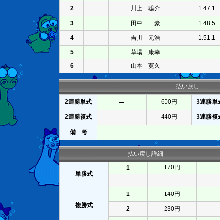
2
川上 聡介
1.47.1
3
田中 豪
1.48.5
4
吉川 元浩
1.51.1
5
草場 康幸
6
山本 寛久
払い戻し
2連勝単式
600円
3連勝単
2連勝複式
440円
3連勝複
備 考
払い戻し詳細
170円
1
単勝式
1
140円
複勝式
2
230円