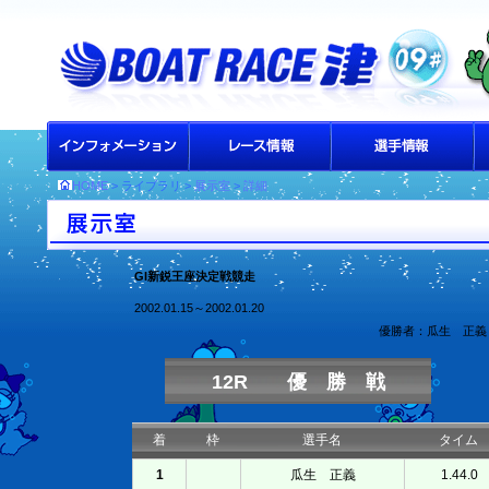
HOME
> ライブラリ >
展示室
>
詳細
GI新鋭王座決定戦競走
2002.01.15～2002.01.20
優勝者：瓜生 正義
12R 優 勝 戦
着
枠
選手名
タイム
1
瓜生 正義
1.44.0